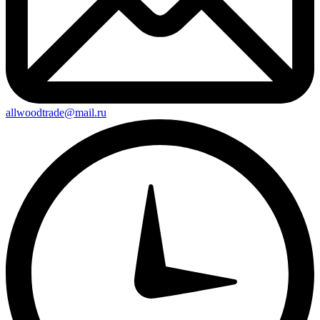
allwoodtrade@mail.ru