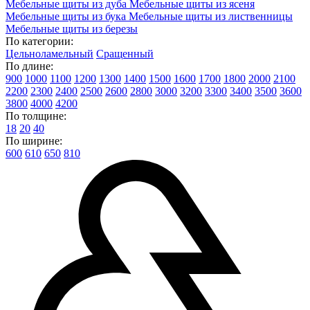
Мебельные щиты из дуба
Мебельные щиты из ясеня
Мебельные щиты из бука
Мебельные щиты из лиственницы
Мебельные щиты из березы
По категории:
Цельноламельный
Сращенный
По длине:
900
1000
1100
1200
1300
1400
1500
1600
1700
1800
2000
2100
2200
2300
2400
2500
2600
2800
3000
3200
3300
3400
3500
3600
3800
4000
4200
По толщине:
18
20
40
По ширине:
600
610
650
810