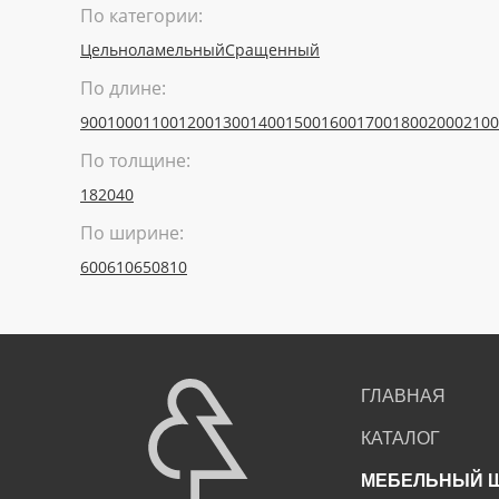
По категории:
Цельноламельный
Сращенный
По длине:
900
1000
1100
1200
1300
1400
1500
1600
1700
1800
2000
2100
По толщине:
18
20
40
По ширине:
600
610
650
810
ГЛАВНАЯ
КАТАЛОГ
МЕБЕЛЬНЫЙ 