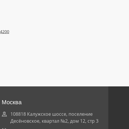
4200
Москва
108818 Калужское шоссе, поселение
Десёновское, квартал №2, дом 12, стр 3