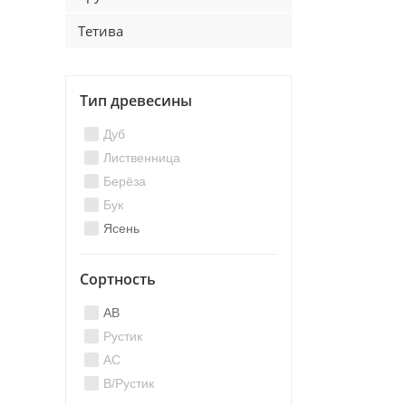
Тетива
Тип древесины
Дуб
Лиственница
Берёза
Бук
Ясень
Сортность
AB
Рустик
AC
B/Рустик