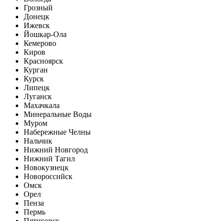
Грозный
Донецк
Ижевск
Йошкар-Ола
Кемерово
Киров
Красноярск
Курган
Курск
Липецк
Луганск
Махачкала
Минеральные Воды
Муром
Набережные Челны
Нальчик
Нижний Новгород
Нижний Тагил
Новокузнецк
Новороссийск
Омск
Орел
Пенза
Пермь
Пятигорск