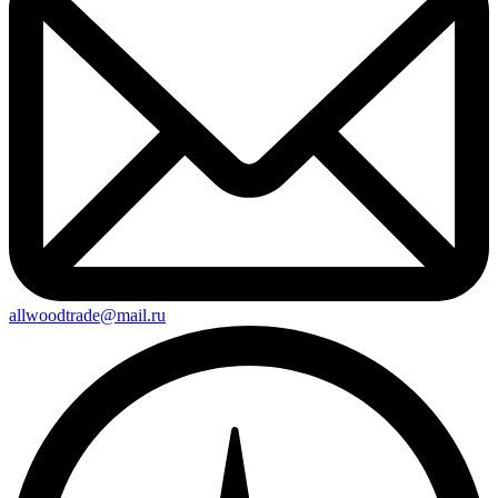
allwoodtrade@mail.ru