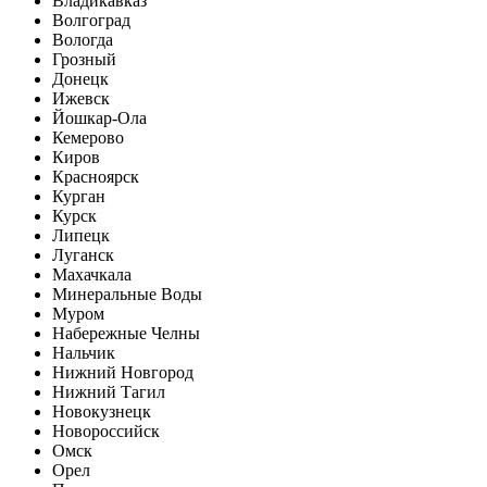
Владикавказ
Волгоград
Вологда
Грозный
Донецк
Ижевск
Йошкар-Ола
Кемерово
Киров
Красноярск
Курган
Курск
Липецк
Луганск
Махачкала
Минеральные Воды
Муром
Набережные Челны
Нальчик
Нижний Новгород
Нижний Тагил
Новокузнецк
Новороссийск
Омск
Орел