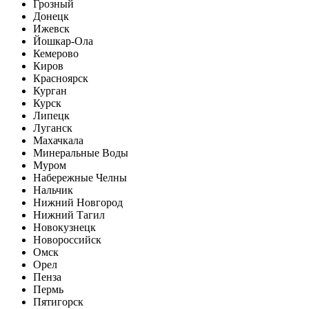
Грозный
Донецк
Ижевск
Йошкар-Ола
Кемерово
Киров
Красноярск
Курган
Курск
Липецк
Луганск
Махачкала
Минеральные Воды
Муром
Набережные Челны
Нальчик
Нижний Новгород
Нижний Тагил
Новокузнецк
Новороссийск
Омск
Орел
Пенза
Пермь
Пятигорск