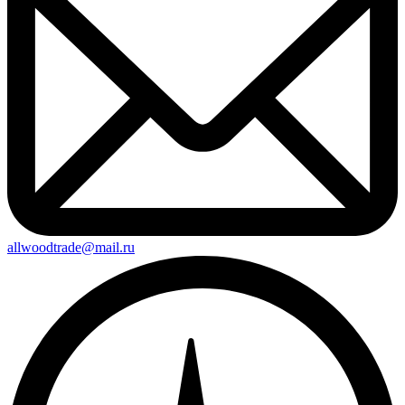
allwoodtrade@mail.ru