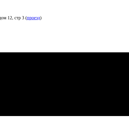
м 12, стр 3 (
проезд
)