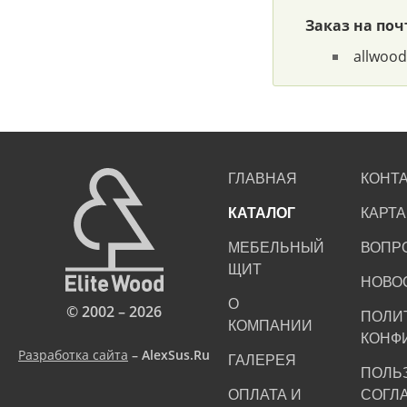
Заказ на поч
allwood
ГЛАВНАЯ
КОНТ
КАТАЛОГ
КАРТА
МЕБЕЛЬНЫЙ
ВОПР
ЩИТ
НОВО
О
© 2002 – 2026
ПОЛИ
КОМПАНИИ
КОНФ
Разработка сайта
– AlexSus.Ru
ГАЛЕРЕЯ
ПОЛЬ
ОПЛАТА И
СОГЛ