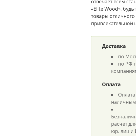
отвечает всем ста
«Elite Wood», будь
товары отличного 
привлекательной 
Доставка
по Мос
по РФ 
компания
Оплата
Оплата
наличным
Безналич
расчет дл
юр. лиц и