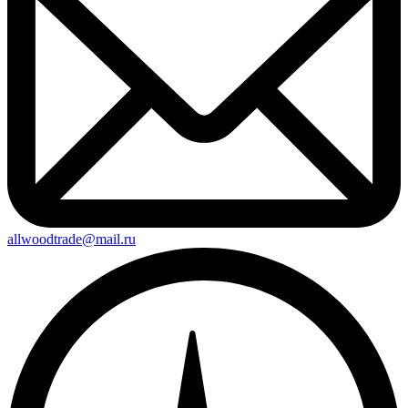
allwoodtrade@mail.ru